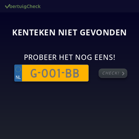
KENTEKEN NIET GEVONDEN
PROBEER HET NOG EENS!
chevron_right
CHECK!