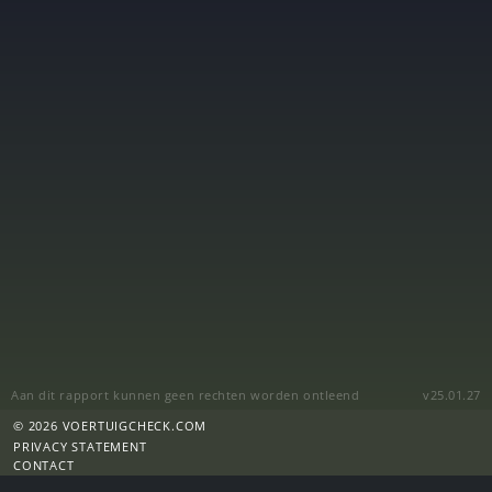
Aan dit rapport kunnen geen rechten worden ontleend
v25.01.27
© 2026 VOERTUIGCHECK.COM
PRIVACY STATEMENT
CONTACT