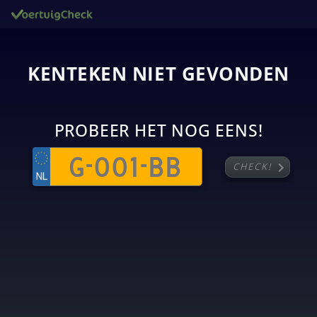
KENTEKEN NIET GEVONDEN
PROBEER HET NOG EENS!
chevron_right
CHECK!