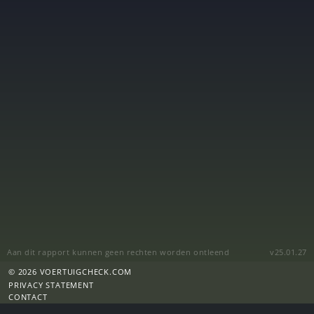
Aan dit rapport kunnen geen rechten worden ontleend
v25.01.27
© 2026 VOERTUIGCHECK.COM
PRIVACY STATEMENT
CONTACT