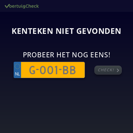
KENTEKEN NIET GEVONDEN
PROBEER HET NOG EENS!
chevron_right
CHECK!