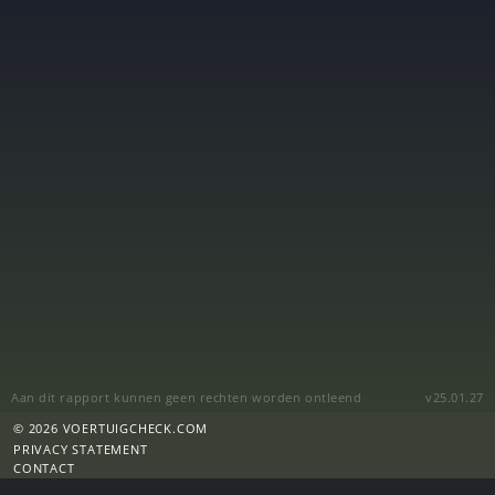
Aan dit rapport kunnen geen rechten worden ontleend
v25.01.27
© 2026 VOERTUIGCHECK.COM
PRIVACY STATEMENT
CONTACT