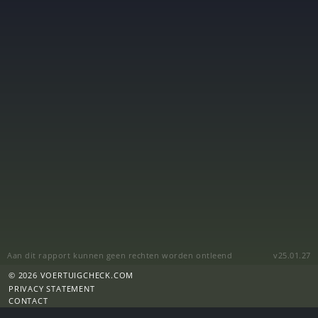
Aan dit rapport kunnen geen rechten worden ontleend
v25.01.27
© 2026 VOERTUIGCHECK.COM
PRIVACY STATEMENT
CONTACT