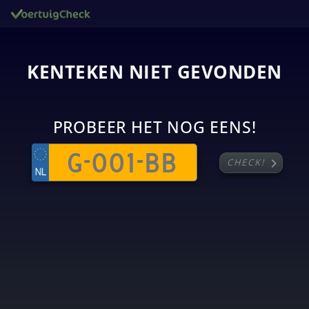
KENTEKEN NIET GEVONDEN
PROBEER HET NOG EENS!
chevron_right
CHECK!