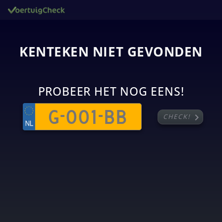
KENTEKEN NIET GEVONDEN
PROBEER HET NOG EENS!
chevron_right
CHECK!