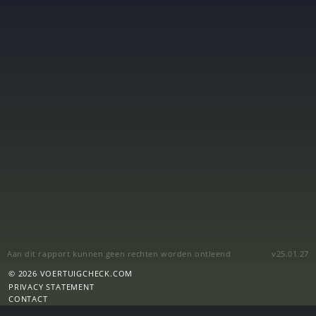
Aan dit rapport kunnen geen rechten worden ontleend
v25.01.27
© 2026 VOERTUIGCHECK.COM
PRIVACY STATEMENT
CONTACT