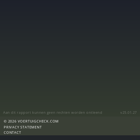
Aan dit rapport kunnen geen rechten worden ontleend
v25.01.27
© 2026 VOERTUIGCHECK.COM
PRIVACY STATEMENT
CONTACT