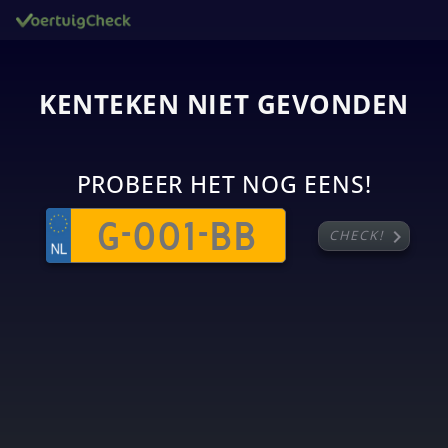
KENTEKEN NIET GEVONDEN
PROBEER HET NOG EENS!
chevron_right
CHECK!