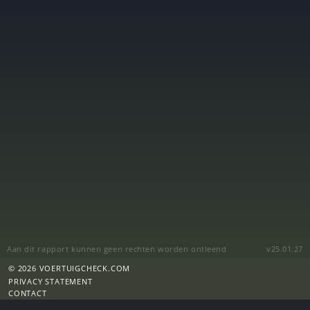
Aan dit rapport kunnen geen rechten worden ontleend
v25.01.27
© 2026 VOERTUIGCHECK.COM
PRIVACY STATEMENT
CONTACT