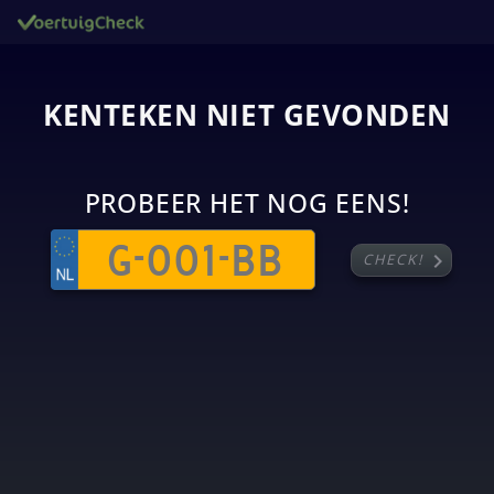
KENTEKEN NIET GEVONDEN
PROBEER HET NOG EENS!
chevron_right
CHECK!