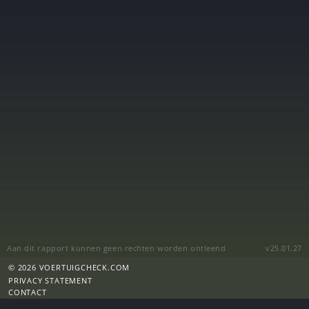
Aan dit rapport kunnen geen rechten worden ontleend
v25.01.27
© 2026 VOERTUIGCHECK.COM
PRIVACY STATEMENT
CONTACT