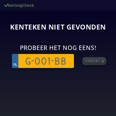
KENTEKEN NIET GEVONDEN
PROBEER HET NOG EENS!
chevron_right
CHECK!