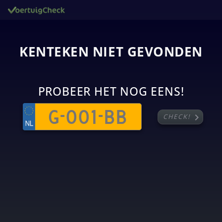
KENTEKEN NIET GEVONDEN
PROBEER HET NOG EENS!
chevron_right
CHECK!