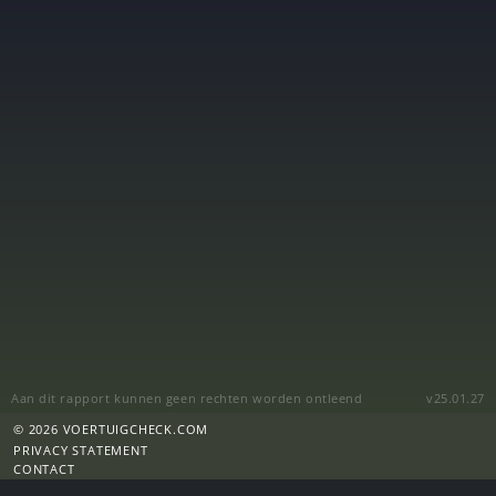
Aan dit rapport kunnen geen rechten worden ontleend
v25.01.27
© 2026 VOERTUIGCHECK.COM
PRIVACY STATEMENT
CONTACT