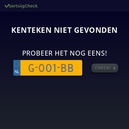
KENTEKEN NIET GEVONDEN
PROBEER HET NOG EENS!
chevron_right
CHECK!