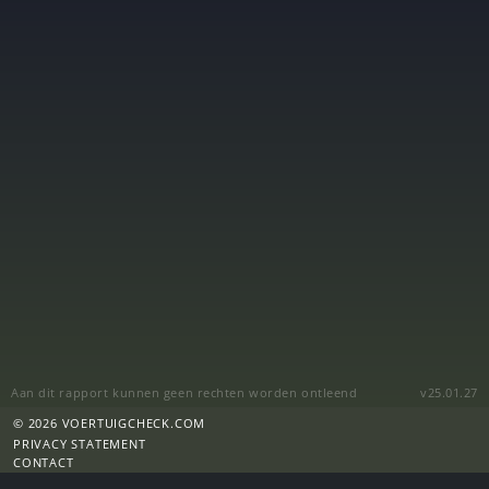
Aan dit rapport kunnen geen rechten worden ontleend
v25.01.27
© 2026 VOERTUIGCHECK.COM
PRIVACY STATEMENT
CONTACT