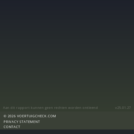
Aan dit rapport kunnen geen rechten worden ontleend
v25.01.27
© 2026 VOERTUIGCHECK.COM
PRIVACY STATEMENT
CONTACT