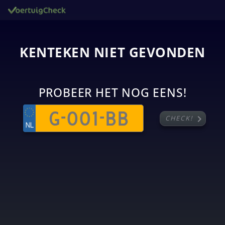
KENTEKEN NIET GEVONDEN
PROBEER HET NOG EENS!
chevron_right
CHECK!