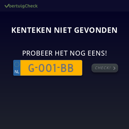
KENTEKEN NIET GEVONDEN
PROBEER HET NOG EENS!
chevron_right
CHECK!