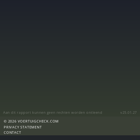
Aan dit rapport kunnen geen rechten worden ontleend
v25.01.27
© 2026 VOERTUIGCHECK.COM
PRIVACY STATEMENT
CONTACT