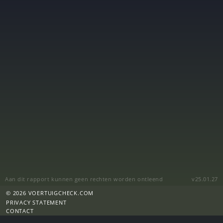
Aan dit rapport kunnen geen rechten worden ontleend
v25.01.27
© 2026 VOERTUIGCHECK.COM
PRIVACY STATEMENT
CONTACT