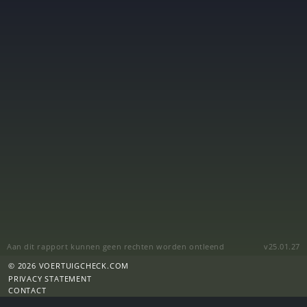
Aan dit rapport kunnen geen rechten worden ontleend
v25.01.27
© 2026 VOERTUIGCHECK.COM
PRIVACY STATEMENT
CONTACT