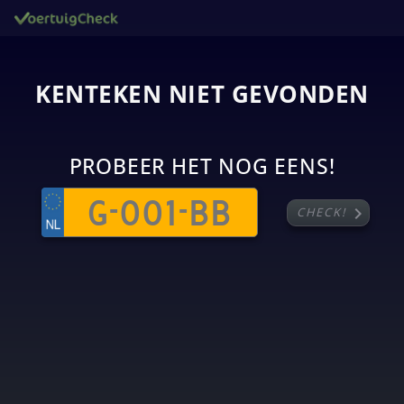
KENTEKEN NIET GEVONDEN
PROBEER HET NOG EENS!
chevron_right
CHECK!