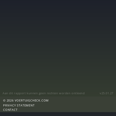
Aan dit rapport kunnen geen rechten worden ontleend
v25.01.27
© 2026 VOERTUIGCHECK.COM
PRIVACY STATEMENT
CONTACT