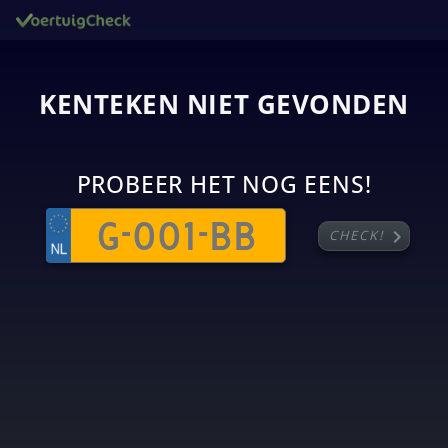
KENTEKEN NIET GEVONDEN
PROBEER HET NOG EENS!
chevron_right
CHECK!