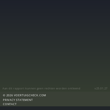
Aan dit rapport kunnen geen rechten worden ontleend
v25.01.27
© 2026 VOERTUIGCHECK.COM
PRIVACY STATEMENT
CONTACT