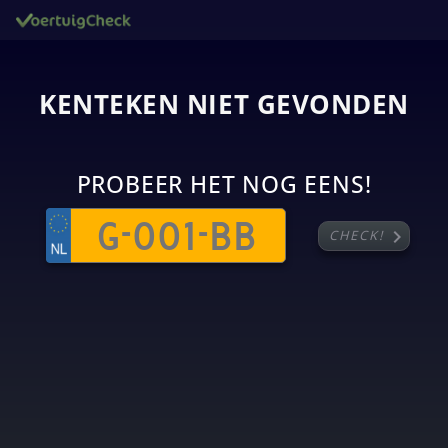
KENTEKEN NIET GEVONDEN
PROBEER HET NOG EENS!
chevron_right
CHECK!