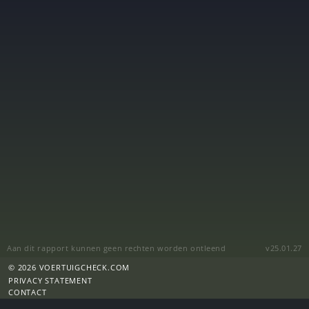
Aan dit rapport kunnen geen rechten worden ontleend
v25.01.27
© 2026 VOERTUIGCHECK.COM
PRIVACY STATEMENT
CONTACT