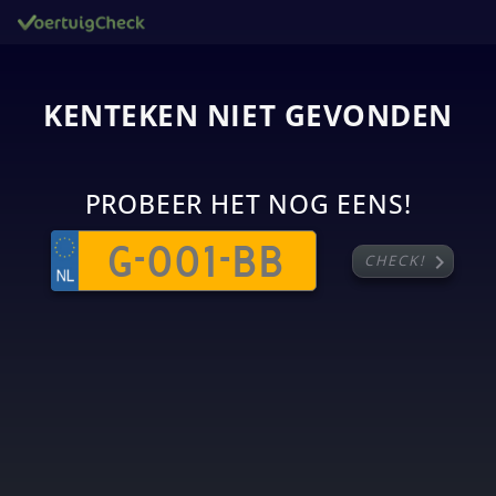
KENTEKEN NIET GEVONDEN
PROBEER HET NOG EENS!
chevron_right
CHECK!