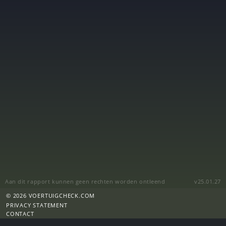
Aan dit rapport kunnen geen rechten worden ontleend
v25.01.27
© 2026 VOERTUIGCHECK.COM
PRIVACY STATEMENT
CONTACT