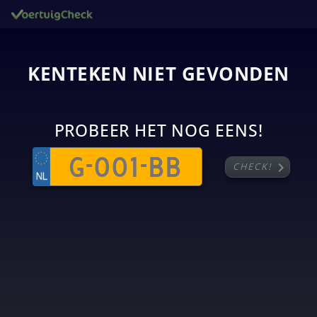
KENTEKEN NIET GEVONDEN
PROBEER HET NOG EENS!
chevron_right
CHECK!