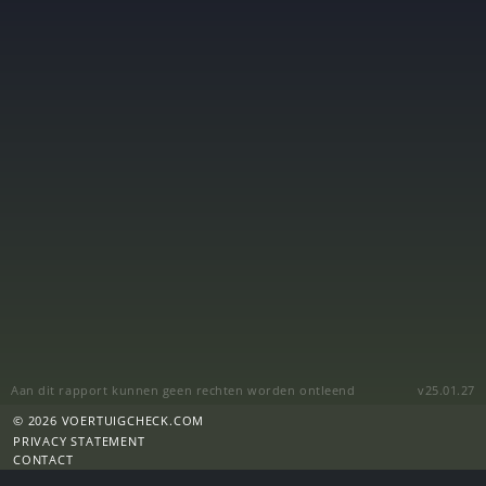
Aan dit rapport kunnen geen rechten worden ontleend
v25.01.27
© 2026 VOERTUIGCHECK.COM
PRIVACY STATEMENT
CONTACT