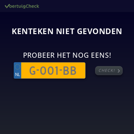
KENTEKEN NIET GEVONDEN
PROBEER HET NOG EENS!
chevron_right
CHECK!