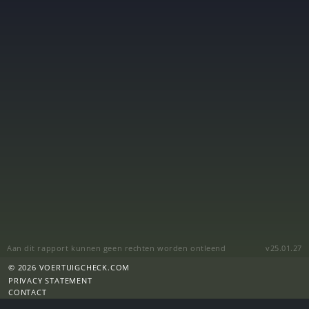
Aan dit rapport kunnen geen rechten worden ontleend
v25.01.27
© 2026 VOERTUIGCHECK.COM
PRIVACY STATEMENT
CONTACT