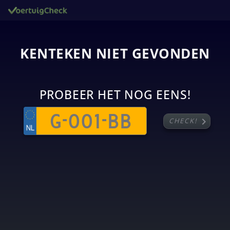
KENTEKEN NIET GEVONDEN
PROBEER HET NOG EENS!
chevron_right
CHECK!