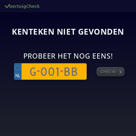
KENTEKEN NIET GEVONDEN
PROBEER HET NOG EENS!
chevron_right
CHECK!