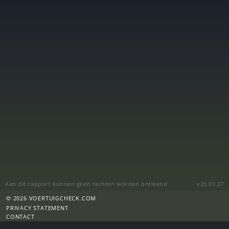
Aan dit rapport kunnen geen rechten worden ontleend
v25.01.27
© 2026 VOERTUIGCHECK.COM
PRIVACY STATEMENT
CONTACT