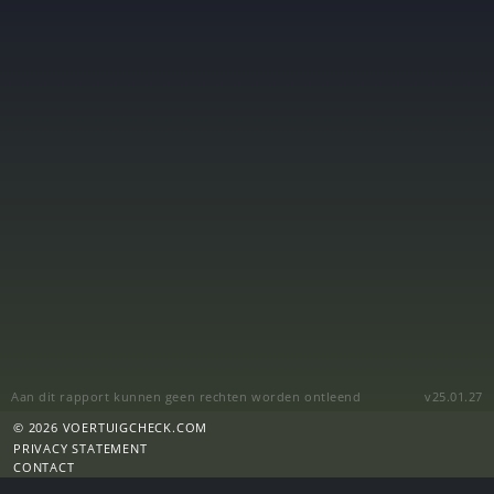
Aan dit rapport kunnen geen rechten worden ontleend
v25.01.27
© 2026 VOERTUIGCHECK.COM
PRIVACY STATEMENT
CONTACT