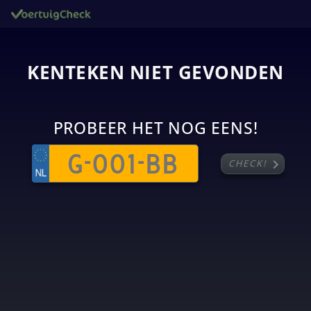
KENTEKEN NIET GEVONDEN
PROBEER HET NOG EENS!
chevron_right
CHECK!