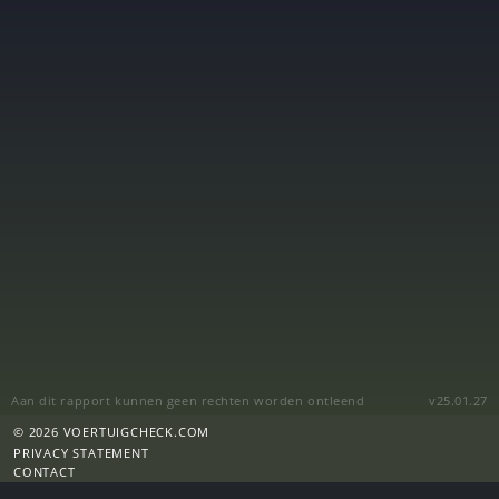
Aan dit rapport kunnen geen rechten worden ontleend
v25.01.27
© 2026 VOERTUIGCHECK.COM
PRIVACY STATEMENT
CONTACT