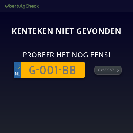
KENTEKEN NIET GEVONDEN
PROBEER HET NOG EENS!
chevron_right
CHECK!