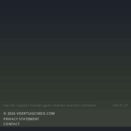
Aan dit rapport kunnen geen rechten worden ontleend
v25.01.27
© 2026 VOERTUIGCHECK.COM
PRIVACY STATEMENT
CONTACT