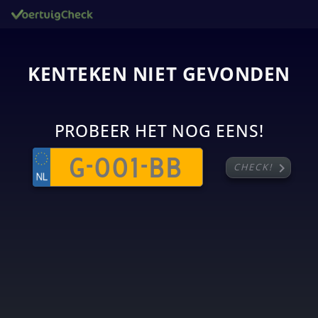
KENTEKEN NIET GEVONDEN
PROBEER HET NOG EENS!
chevron_right
CHECK!