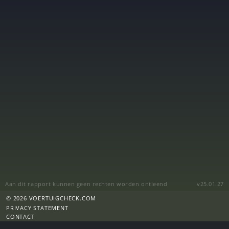
Aan dit rapport kunnen geen rechten worden ontleend
v25.01.27
© 2026 VOERTUIGCHECK.COM
PRIVACY STATEMENT
CONTACT