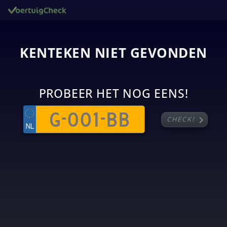
KENTEKEN NIET GEVONDEN
PROBEER HET NOG EENS!
chevron_right
CHECK!