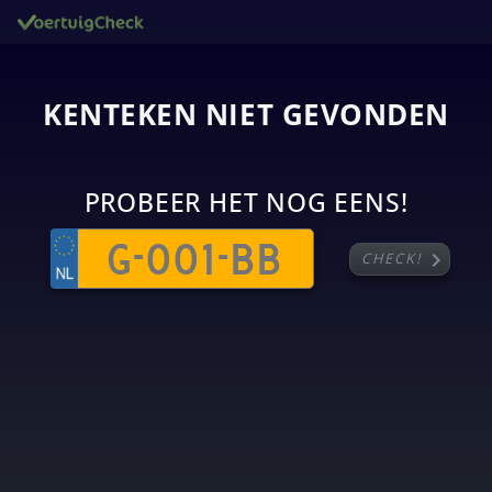
KENTEKEN NIET GEVONDEN
PROBEER HET NOG EENS!
chevron_right
CHECK!