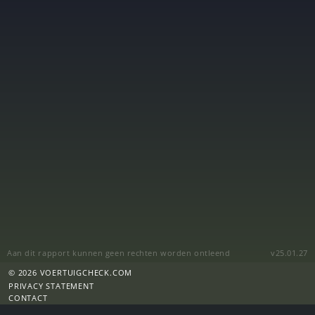
Aan dit rapport kunnen geen rechten worden ontleend
v25.01.27
© 2026 VOERTUIGCHECK.COM
PRIVACY STATEMENT
CONTACT