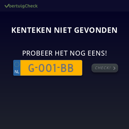
KENTEKEN NIET GEVONDEN
PROBEER HET NOG EENS!
chevron_right
CHECK!