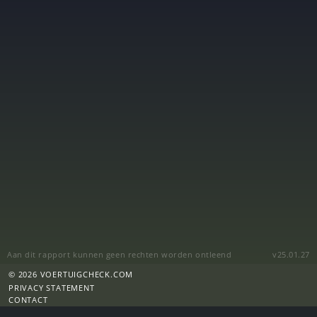
Aan dit rapport kunnen geen rechten worden ontleend
v25.01.27
© 2026 VOERTUIGCHECK.COM
PRIVACY STATEMENT
CONTACT