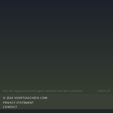
Aan dit rapport kunnen geen rechten worden ontleend
v25.01.27
© 2026 VOERTUIGCHECK.COM
PRIVACY STATEMENT
CONTACT