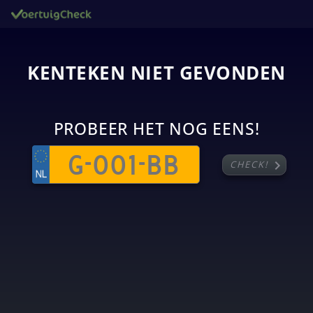
KENTEKEN NIET GEVONDEN
PROBEER HET NOG EENS!
chevron_right
CHECK!