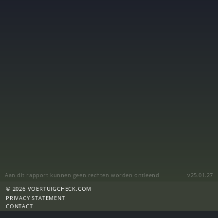
Aan dit rapport kunnen geen rechten worden ontleend
v25.01.27
© 2026 VOERTUIGCHECK.COM
PRIVACY STATEMENT
CONTACT