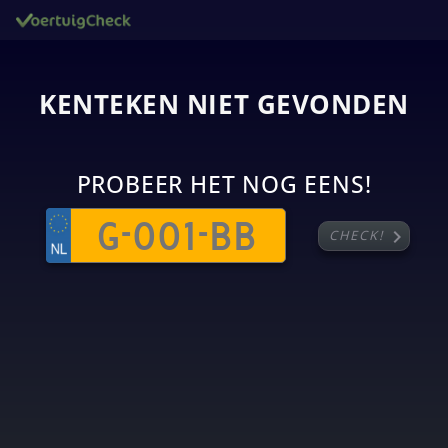
KENTEKEN NIET GEVONDEN
PROBEER HET NOG EENS!
chevron_right
CHECK!