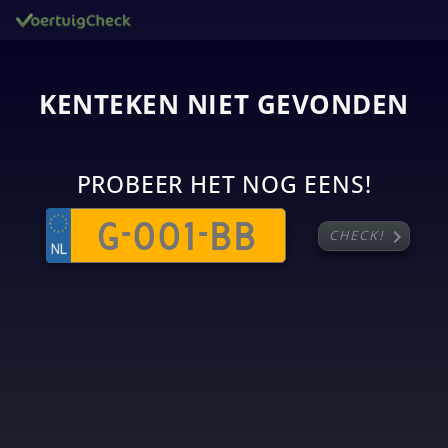
KENTEKEN NIET GEVONDEN
PROBEER HET NOG EENS!
chevron_right
CHECK!