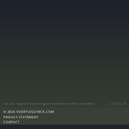
Aan dit rapport kunnen geen rechten worden ontleend
v25.01.27
© 2026 VOERTUIGCHECK.COM
PRIVACY STATEMENT
CONTACT