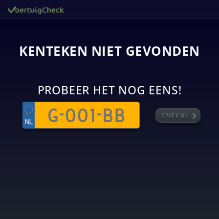
KENTEKEN NIET GEVONDEN
PROBEER HET NOG EENS!
chevron_right
CHECK!