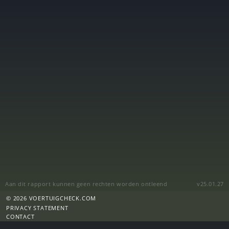
Aan dit rapport kunnen geen rechten worden ontleend
v25.01.27
© 2026 VOERTUIGCHECK.COM
PRIVACY STATEMENT
CONTACT