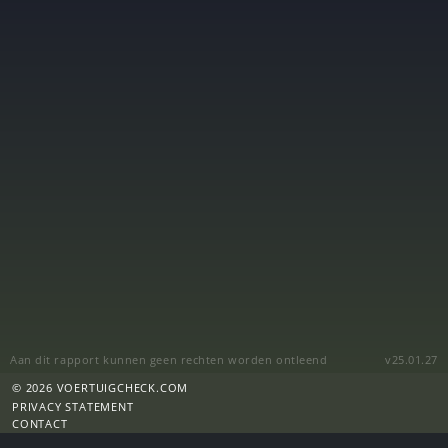
Aan dit rapport kunnen geen rechten worden ontleend
v25.01.27
© 2026 VOERTUIGCHECK.COM
PRIVACY STATEMENT
CONTACT