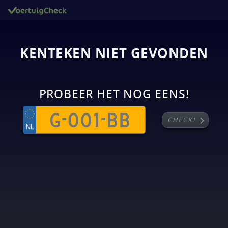
KENTEKEN NIET GEVONDEN
PROBEER HET NOG EENS!
chevron_right
CHECK!