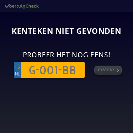
KENTEKEN NIET GEVONDEN
PROBEER HET NOG EENS!
chevron_right
CHECK!