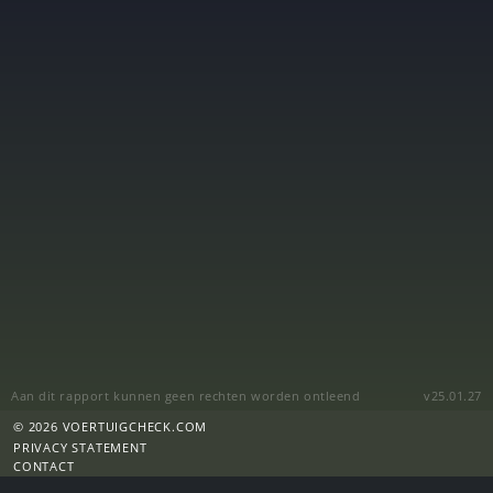
Aan dit rapport kunnen geen rechten worden ontleend
v25.01.27
© 2026 VOERTUIGCHECK.COM
PRIVACY STATEMENT
CONTACT