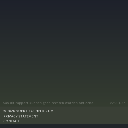
Aan dit rapport kunnen geen rechten worden ontleend
v25.01.27
© 2026 VOERTUIGCHECK.COM
PRIVACY STATEMENT
CONTACT