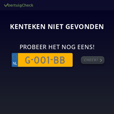
KENTEKEN NIET GEVONDEN
PROBEER HET NOG EENS!
chevron_right
CHECK!