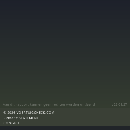
Aan dit rapport kunnen geen rechten worden ontleend
v25.01.27
© 2026 VOERTUIGCHECK.COM
PRIVACY STATEMENT
CONTACT