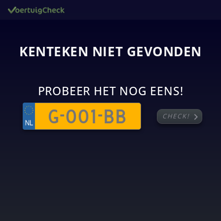
KENTEKEN NIET GEVONDEN
PROBEER HET NOG EENS!
chevron_right
CHECK!