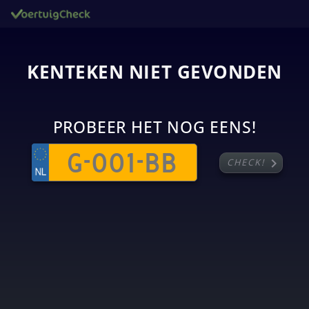
KENTEKEN NIET GEVONDEN
PROBEER HET NOG EENS!
chevron_right
CHECK!