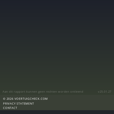
Aan dit rapport kunnen geen rechten worden ontleend
v25.01.27
© 2026 VOERTUIGCHECK.COM
PRIVACY STATEMENT
CONTACT