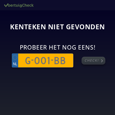
KENTEKEN NIET GEVONDEN
PROBEER HET NOG EENS!
chevron_right
CHECK!