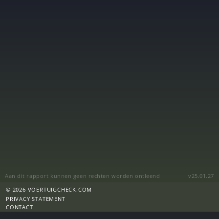
Aan dit rapport kunnen geen rechten worden ontleend
v25.01.27
© 2026 VOERTUIGCHECK.COM
PRIVACY STATEMENT
CONTACT