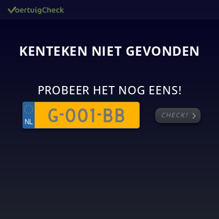
KENTEKEN NIET GEVONDEN
PROBEER HET NOG EENS!
chevron_right
CHECK!