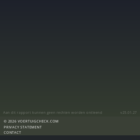
Aan dit rapport kunnen geen rechten worden ontleend
v25.01.27
© 2026 VOERTUIGCHECK.COM
PRIVACY STATEMENT
CONTACT