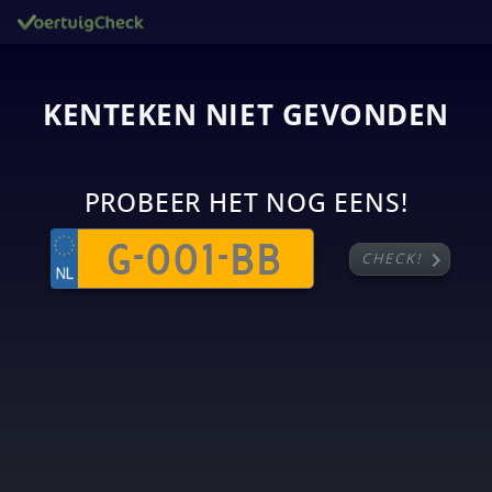
KENTEKEN NIET GEVONDEN
PROBEER HET NOG EENS!
chevron_right
CHECK!