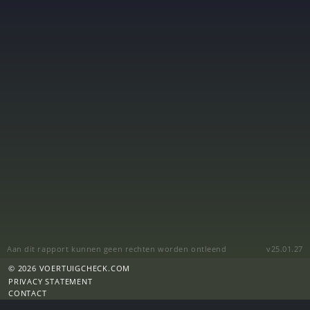
Aan dit rapport kunnen geen rechten worden ontleend
v25.01.27
© 2026 VOERTUIGCHECK.COM
PRIVACY STATEMENT
CONTACT