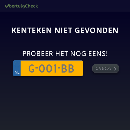
KENTEKEN NIET GEVONDEN
PROBEER HET NOG EENS!
chevron_right
CHECK!