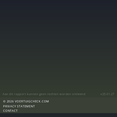
Aan dit rapport kunnen geen rechten worden ontleend
v25.01.27
© 2026 VOERTUIGCHECK.COM
PRIVACY STATEMENT
CONTACT