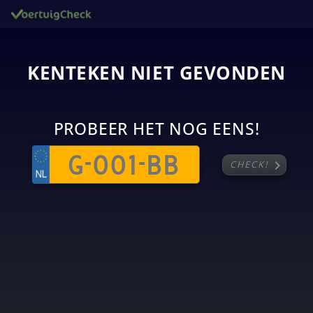
KENTEKEN NIET GEVONDEN
PROBEER HET NOG EENS!
chevron_right
CHECK!