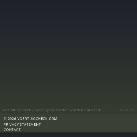
Aan dit rapport kunnen geen rechten worden ontleend
v25.01.27
© 2026 VOERTUIGCHECK.COM
PRIVACY STATEMENT
CONTACT