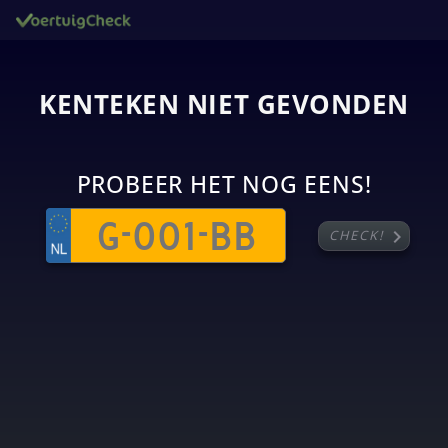
KENTEKEN NIET GEVONDEN
PROBEER HET NOG EENS!
chevron_right
CHECK!