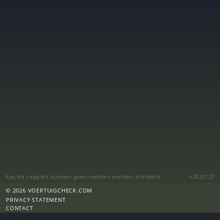
Aan dit rapport kunnen geen rechten worden ontleend
v25.01.27
© 2026 VOERTUIGCHECK.COM
PRIVACY STATEMENT
CONTACT