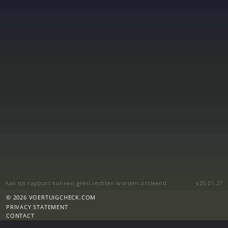
Aan dit rapport kunnen geen rechten worden ontleend
v25.01.27
© 2026 VOERTUIGCHECK.COM
PRIVACY STATEMENT
CONTACT