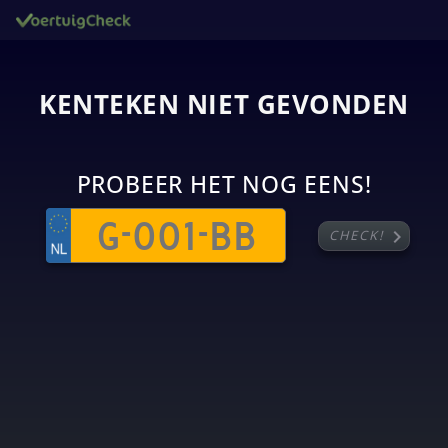
KENTEKEN NIET GEVONDEN
PROBEER HET NOG EENS!
chevron_right
CHECK!