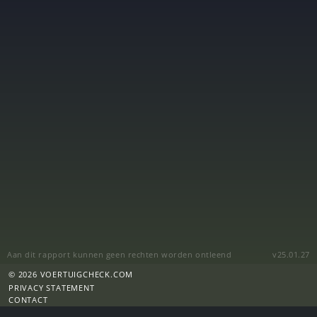
Aan dit rapport kunnen geen rechten worden ontleend
v25.01.27
© 2026 VOERTUIGCHECK.COM
PRIVACY STATEMENT
CONTACT