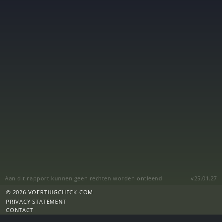
Aan dit rapport kunnen geen rechten worden ontleend
v25.01.27
© 2026 VOERTUIGCHECK.COM
PRIVACY STATEMENT
CONTACT