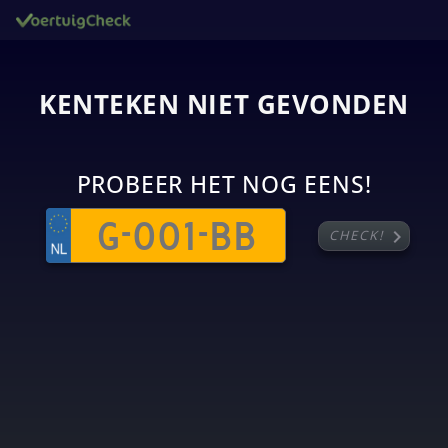
KENTEKEN NIET GEVONDEN
PROBEER HET NOG EENS!
chevron_right
CHECK!