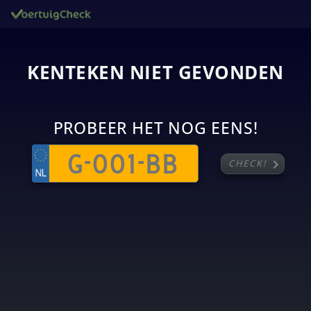
KENTEKEN NIET GEVONDEN
PROBEER HET NOG EENS!
chevron_right
CHECK!