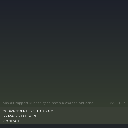
Aan dit rapport kunnen geen rechten worden ontleend
v25.01.27
© 2026 VOERTUIGCHECK.COM
PRIVACY STATEMENT
CONTACT