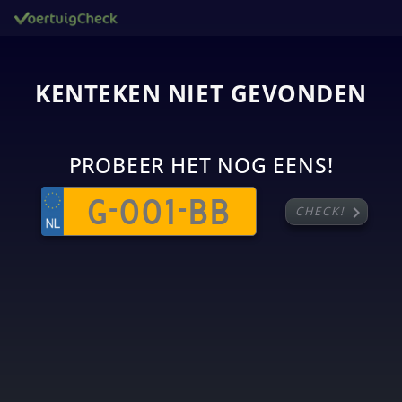
KENTEKEN NIET GEVONDEN
PROBEER HET NOG EENS!
chevron_right
CHECK!