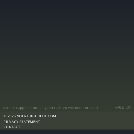
Aan dit rapport kunnen geen rechten worden ontleend
v25.01.27
© 2026 VOERTUIGCHECK.COM
PRIVACY STATEMENT
CONTACT