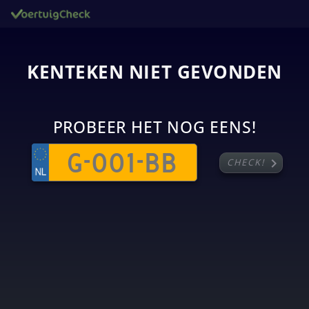
KENTEKEN NIET GEVONDEN
PROBEER HET NOG EENS!
chevron_right
CHECK!