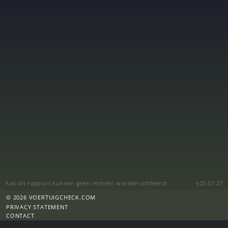
Aan dit rapport kunnen geen rechten worden ontleend
v25.01.27
© 2026 VOERTUIGCHECK.COM
PRIVACY STATEMENT
CONTACT