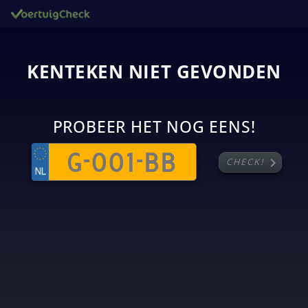
KENTEKEN NIET GEVONDEN
PROBEER HET NOG EENS!
chevron_right
CHECK!