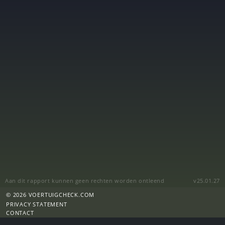
Aan dit rapport kunnen geen rechten worden ontleend
v25.01.27
© 2026 VOERTUIGCHECK.COM
PRIVACY STATEMENT
CONTACT