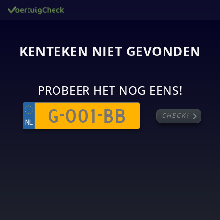
KENTEKEN NIET GEVONDEN
PROBEER HET NOG EENS!
chevron_right
CHECK!