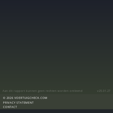
Aan dit rapport kunnen geen rechten worden ontleend
v25.01.27
© 2026 VOERTUIGCHECK.COM
PRIVACY STATEMENT
CONTACT